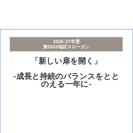
2026-27年度
第2650地区スローガン
「新しい扉を開く」
-成長と持続のバランスをとと
のえる一年に-