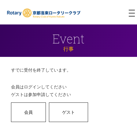
T
NA
Event
行事
すでに受付を終了しています。
会員はログインしてください
ゲストは参加申請してください