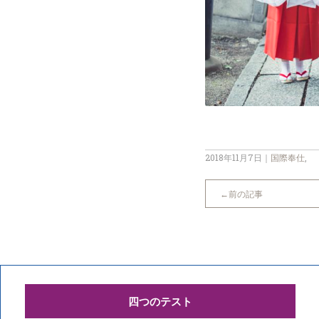
2018年11月7日
｜
国際奉仕
,
前の記事
四つのテスト