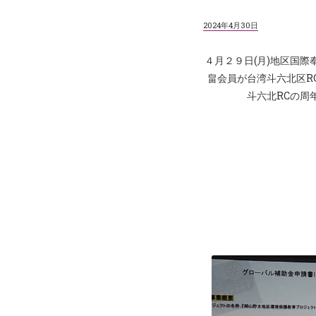
2024年4月30日
４月２９日(月)地区国
畠会員が台湾斗六北区R
斗六北RCの周