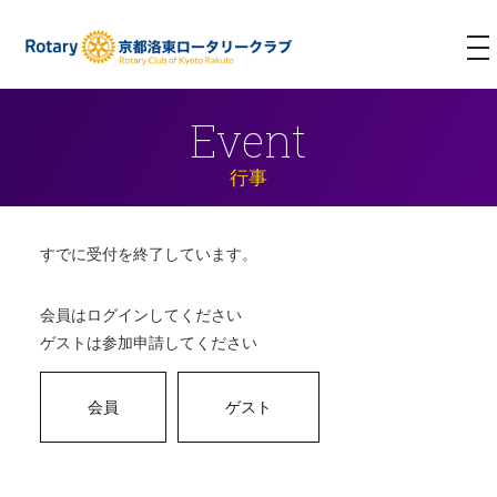
T
NA
Event
行事
すでに受付を終了しています。
会員はログインしてください
ゲストは参加申請してください