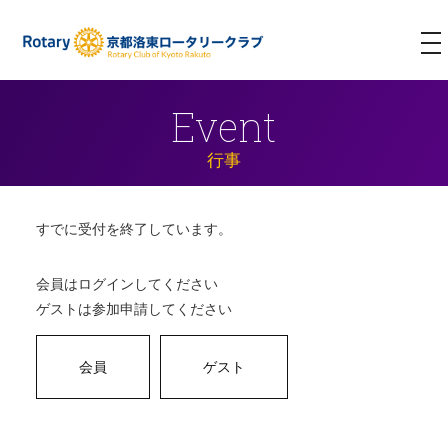
T
NA
Event
行事
すでに受付を終了しています。
会員はログインしてください
ゲストは参加申請してください