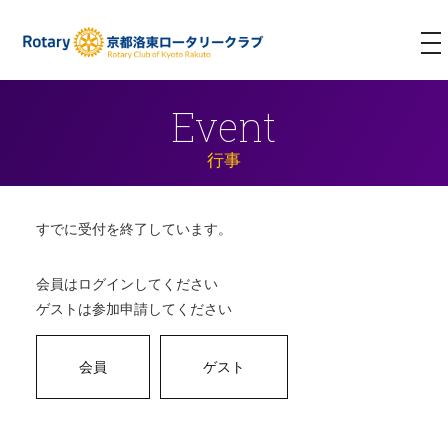
T
NA
Event
行事
すでに受付を終了しています。
会員はログインしてください
ゲストは参加申請してください