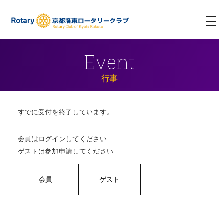
T
NA
Event
行事
すでに受付を終了しています。
会員はログインしてください
ゲストは参加申請してください