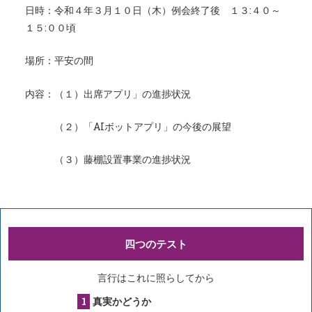
日時：令和４年３月１０日（木）例会終了後 １３:４０～
１５:００頃
場所：平安の間
内容：（１）出席アプリ」の進捗状況
（２）「AIボットアプリ」の今後の展望
（３）藤棚設置事業の進捗状況
四つのテスト
言行はこれに照らしてから
真実かどうか