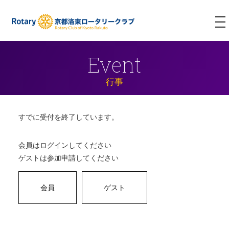
T
NA
Event
行事
すでに受付を終了しています。
会員はログインしてください
ゲストは参加申請してください