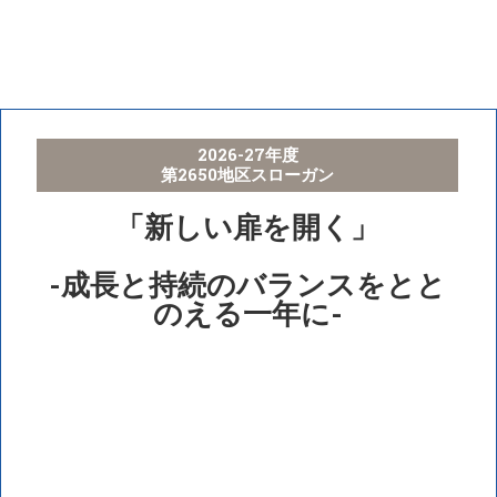
2026-27年度
第2650地区スローガン
「新しい扉を開く」
-成長と持続のバランスをとと
のえる一年に-