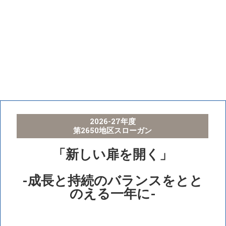
2026-27年度
第2650地区スローガン
「新しい扉を開く」
-成長と持続のバランスをとと
のえる一年に-