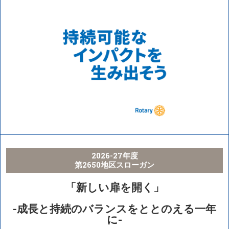
2026-27年度
第2650地区スローガン
「新しい扉を開く」
-成長と持続のバランスをととのえる一年
に-