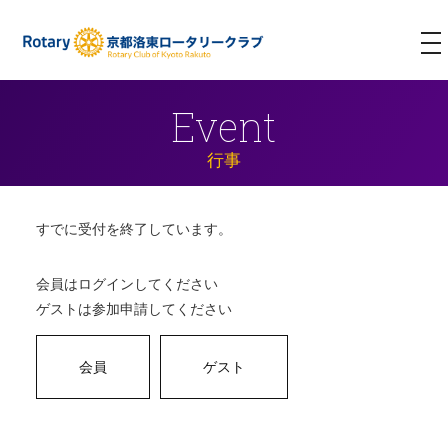
T
NA
Event
行事
すでに受付を終了しています。
会員はログインしてください
ゲストは参加申請してください