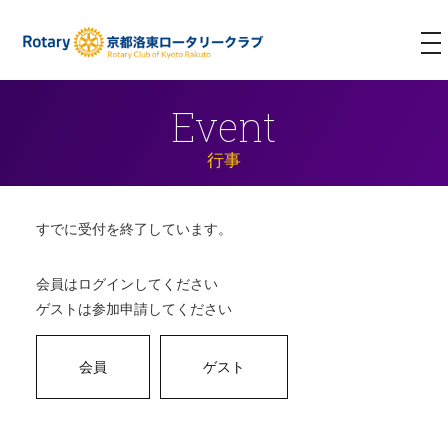
T
NA
Event
行事
すでに受付を終了しています。
会員はログインしてください
ゲストは参加申請してください