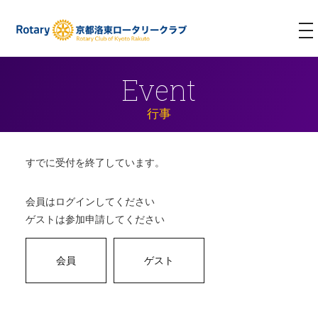
T
NA
Event
行事
すでに受付を終了しています。
会員はログインしてください
ゲストは参加申請してください