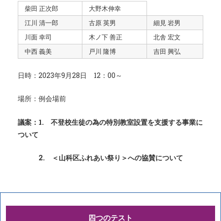
柴田 正次郎
大野木伸幸
江川 清一郎
古原 英男
細見 岩男
川面 幸司
木ノ下 善正
北舎 宏文
中西 義美
戸川 隆博
吉田 興弘
日時：2023年9月28日 12：00～
場所：例会場前
議案：1.
不登校生徒の為の特別教室設置を支援する事業に
ついて
2.
＜山科区ふれあい祭り＞への協賛について
四つのテスト