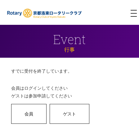
T
NA
Event
行事
すでに受付を終了しています。
会員はログインしてください
ゲストは参加申請してください