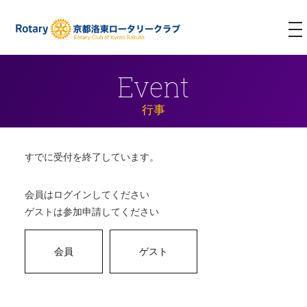
T
NA
Event
行事
すでに受付を終了しています。
会員はログインしてください
ゲストは参加申請してください