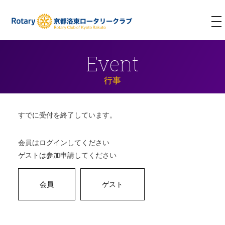
T
NA
Event
行事
すでに受付を終了しています。
会員はログインしてください
ゲストは参加申請してください