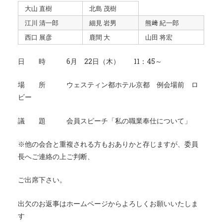
大山 直樹
北島 茂樹
江川 清一郎
細見 岩男
熊﨑 紀一郎
西口 展彦
鹿間 大
山田 将宏
日 時 6月 22日（木） 11：45～
場 所 ウェスティン都ホテル京都 例会場前 ロ
ビー
議 題 会員スピーチ「私の職業奉仕について」
※他の会合と重複される方もおありかと存じますが、委員
長へご連絡の上ご判断、
ご出席下さい。
出欠のお返事はホームページからよろしくお願いいたしま
す