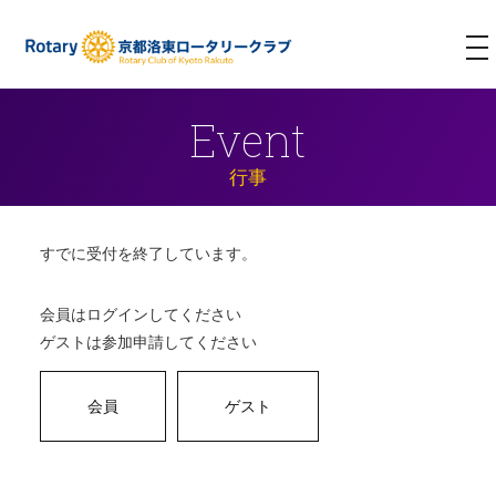
T
NA
Event
行事
すでに受付を終了しています。
会員はログインしてください
ゲストは参加申請してください