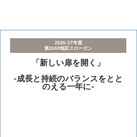
2026-27年度
第2650地区スローガン
「新しい扉を開く」
-成長と持続のバランスをとと
のえる一年に-