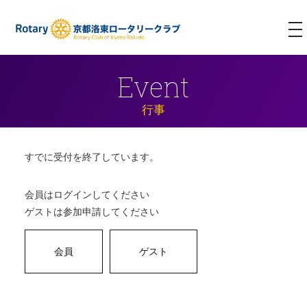
T
NA
Event
行事
すでに受付を終了しています。
会員はログインしてください
ゲストは参加申請してください