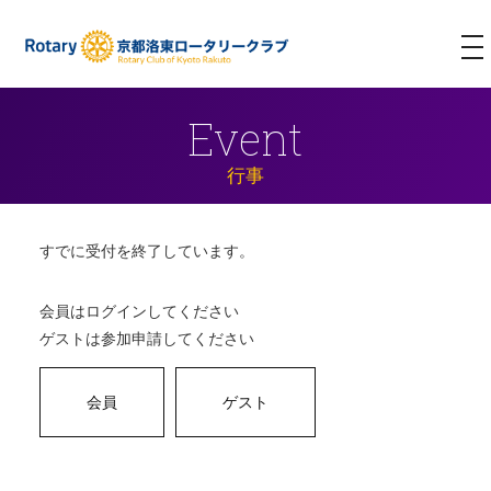
T
NA
Event
行事
すでに受付を終了しています。
会員はログインしてください
ゲストは参加申請してください