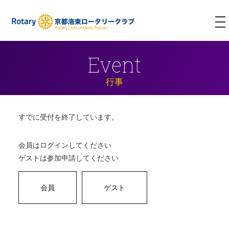
T
NA
Event
行事
すでに受付を終了しています。
会員はログインしてください
ゲストは参加申請してください