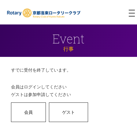
T
NA
Event
行事
すでに受付を終了しています。
会員はログインしてください
ゲストは参加申請してください