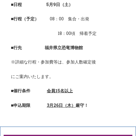
■
日程 5月9日（土）
■
行程（予定）
08：00 集合・出発
18：00頃 帰着予定
■
行先
福井県立恐竜博物館
※詳細な行程・参加費等は、参加人数確定後
にご案内いたします。
■
催行条件
会員15名以上
■
申込期限
3
月
26
日（木）
厳守！