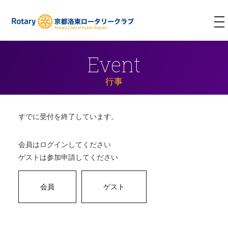
T
NA
Event
行事
すでに受付を終了しています。
会員はログインしてください
ゲストは参加申請してください