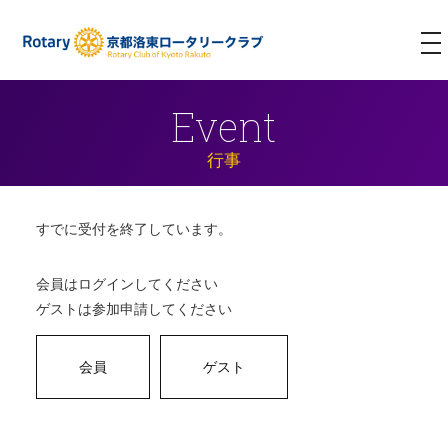
T
NA
Event
行事
すでに受付を終了しています。
会員はログインしてください
ゲストは参加申請してください