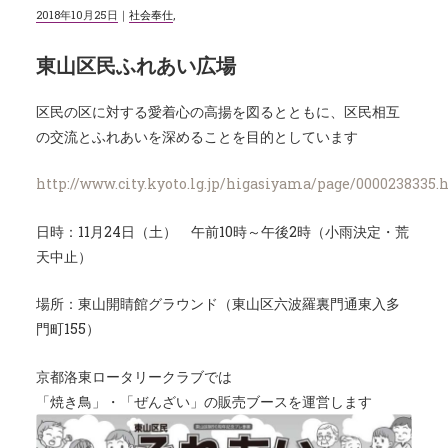
2018年10月25日
｜
社会奉仕
,
東山区民ふれあい広場
区民の区に対する愛着心の高揚を図るとともに、区民相互
の交流とふれあいを深めることを目的としています
http://www.city.kyoto.lg.jp/higasiyama/page/0000238335.
日時：11月24日（土） 午前10時～午後2時（小雨決定・荒
天中止）
場所：東山開睛館グラウンド（東山区六波羅裏門通東入多
門町155）
京都洛東ロータリークラブでは
「焼き鳥」・「ぜんざい」の販売ブースを運営します