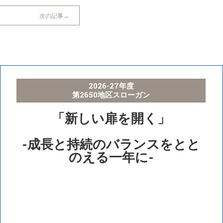
次の記事
2026-27年度
第2650地区スローガン
「新しい扉を開く」
-成長と持続のバランスをとと
のえる一年に-