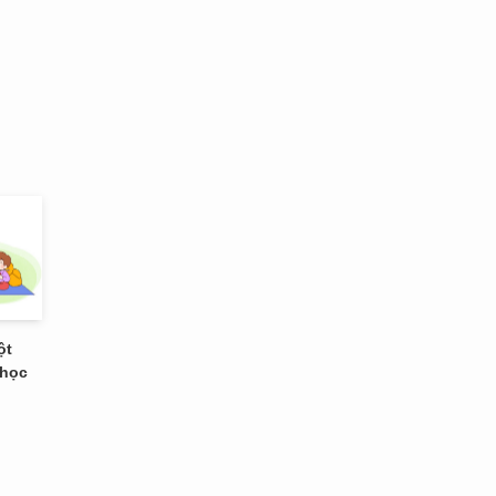
ột
 học