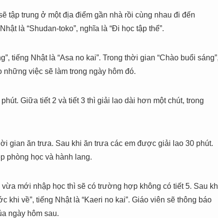
 tập trung ở một địa điểm gần nhà rồi cùng nhau đi đến
hật là “Shudan-toko”, nghĩa là “Đi học tập thể”.
”, tiếng Nhật là “Asa no kai”. Trong thời gian “Chào buổi sáng”
áo những việc sẽ làm trong ngày hôm đó.
phút. Giữa tiết 2 và tiết 3 thì giải lao dài hơn một chút, trong
hời gian ăn trưa. Sau khi ăn trưa các em được giải lao 30 phút.
ẹp phòng học và hành lang.
m vừa mới nhập học thì sẽ có trường hợp không có tiết 5. Sau kh
ớc khi về”, tiếng Nhật là “Kaeri no kai”. Giáo viên sẽ thông báo
của ngày hôm sau.