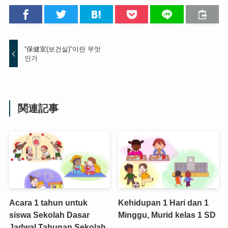
“保健室(보건실)”이란 무엇
인가
関連記事
Acara 1 tahun untuk
Kehidupan 1 Hari dan 1
siswa Sekolah Dasar
Minggu, Murid kelas 1 SD
Jadwal Tahunan Sekolah